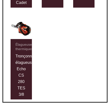
Cadet
Élagueuses
thermiques
Tronçonneuse
élagueuse
Echo
CS
280
TES
3/8