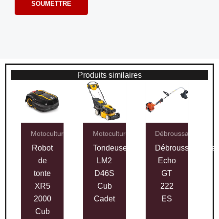
Produits similaires
Motoculture
Motoculture
Débroussailleuses
Robot
Tondeuse
Débroussailleuse
de
LM2
Echo
tonte
D46S
GT
XR5
Cub
222
2000
Cadet
ES
Cub