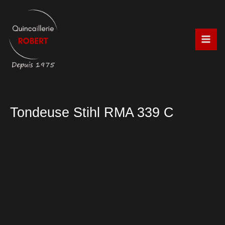
Aller
au
contenu
Tondeuse Stihl RMA 339 C