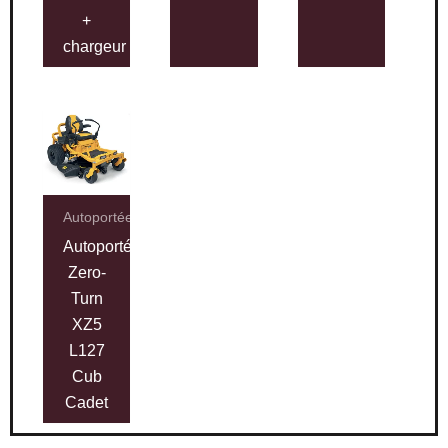
+
chargeur
Autoportées
Autoportée
Zero-
Turn
XZ5
L127
Cub
Cadet