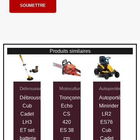
Produits similaires
Débroussailleuses
Motoculture
Autoportées
Débroussailleuse
Tronçonneuse
Autoportée
Cub
Echo
Minirider
Cadet
CS
LR2
LH3
420
ES76
ET set
ES 38
Cub
batterie
cm
Cadet