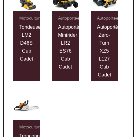
Motoculture
Autoportées
Autoportées
Tondeuse
Autoportée
Autoportée
LM2
Minirider
Zero-
D46S
LR2
Turn
Cub
ES76
XZ5
Cadet
Cub
L127
Cadet
Cub
Cadet
Motoculture
Tronçonneuse