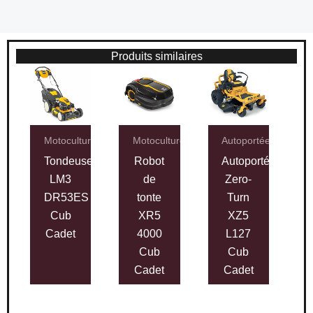
Produits similaires
Motoculture
Motoculture
Autoportées
Tondeuse
Robot
Autoportée
LM3
de
Zero-
DR53ES
tonte
Turn
Cub
XR5
XZ5
Cadet
4000
L127
Cub
Cub
Cadet
Cadet