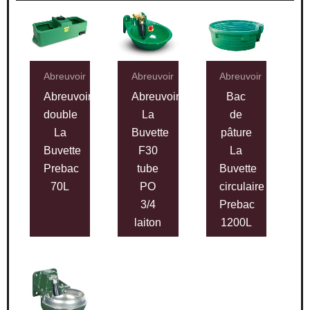
Abreuvoir
Abreuvoir
Abreuvoir
Abreuvoir
Abreuvoir
Bac
double
La
de
La
Buvette
pâture
Buvette
F30
La
Prebac
tube
Buvette
70L
PO
circulaire
3/4
Prebac
laiton
1200L