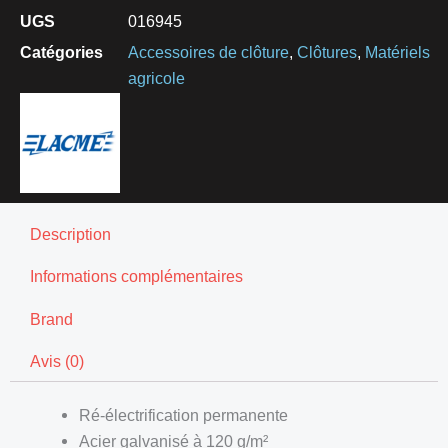
UGS
016945
Catégories
Accessoires de clôture
,
Clôtures
,
Matériels
agricole
Description
Informations complémentaires
Brand
Avis (0)
Ré-électrification permanente
Acier galvanisé à 120 g/m²