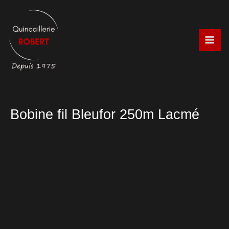
Aller
au
contenu
Bobine fil Bleufor 250m Lacmé