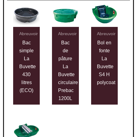
Abreuvoir
Abreuvoir
Abreuvoir
Bac
Bac
Bol en
simple
de
fonte
La
pâture
La
Buvette
La
Buvette
430
Buvette
S4 H
litres
circulaire
polycoat
(ECO)
Prebac
1200L