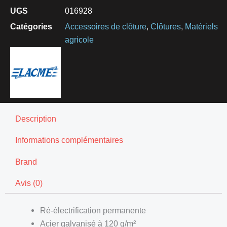
UGS
016928
Catégories
Accessoires de clôture
,
Clôtures
,
Matériels
agricole
Description
Informations complémentaires
Brand
Avis (0)
Ré-électrification permanente
Acier galvanisé à 120 g/m²