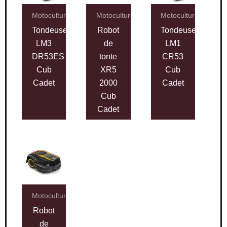
Motoculture
Motoculture
Motoculture
Tondeuse
Robot
Tondeuse
LM3
de
LM1
DR53ES
tonte
CR53
Cub
XR5
Cub
Cadet
2000
Cadet
Cub
Cadet
Motoculture
Robot
de