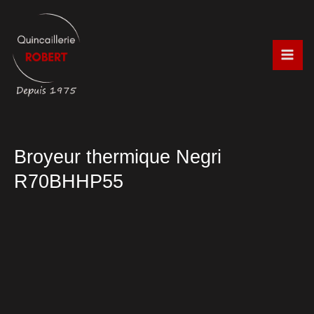
Aller
au
contenu
Broyeur thermique Negri
R70BHHP55