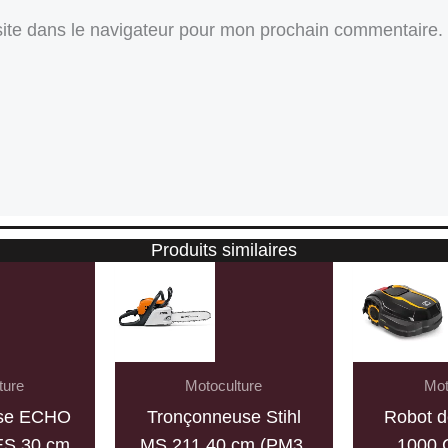
ite dans le navigateur pour mon prochain commentaire.
Produits similaires
ture
Motoculture
Mot
use ECHO
Tronçonneuse Stihl
Robot d
ES 30 cm
MS 211 40 cm (PM3,
1000 