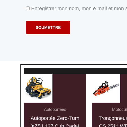
Enregistrer mon nom, mon e-mail et mon s
Autoportées
Motocul
Autoportée Zero-Turn
Tronçonne
XZ5 L127 Cub Cadet
CS 2511 W