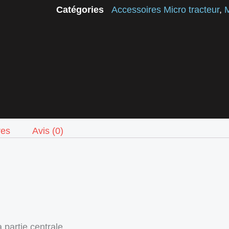
Catégories
Accessoires Micro tracteur
,
M
res
Avis (0)
 partie centrale.