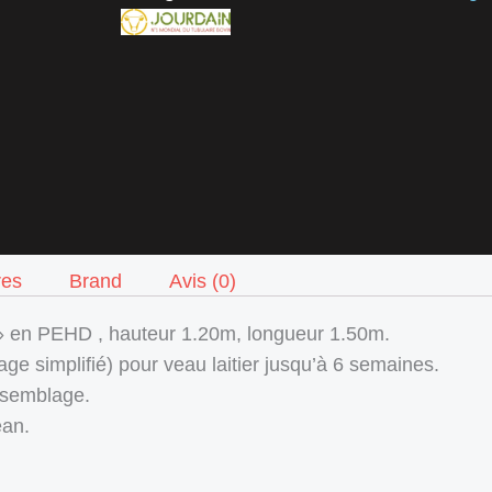
res
Brand
Avis (0)
 » en PEHD , hauteur 1.20m, longueur 1.50m.
ge simplifié) pour veau laitier jusqu’à 6 semaines.
assemblage.
ean.