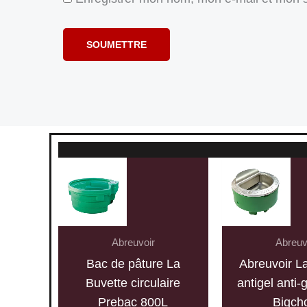
Abreuvoir
Abreuv
Bac de pâture La
Abreuvoir L
Buvette circulaire
antigel anti-
Prebac 800L
Bigch