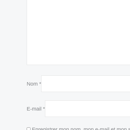
Nom
*
E-mail
*
Enregistrer mon nom, mon e-mail et mon s