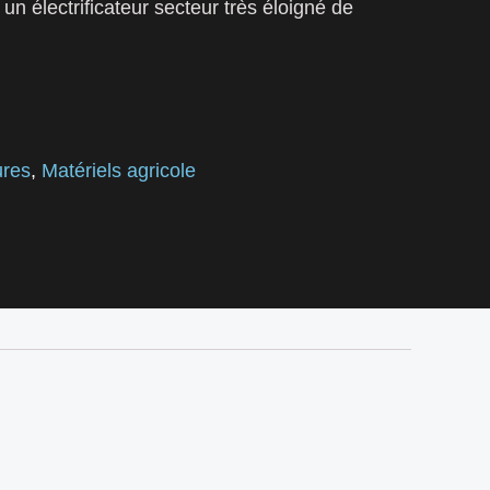
 un électrificateur secteur très éloigné de
ures
,
Matériels agricole