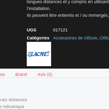
longues distances et y compris en utilisant
l’installation.
Ils peuvent être enterrés et / ou immergés.
UGS
017121
Catégories
Accessoires de clôture
,
Clôt
res
Brand
Avis (0)
gues distances
nce mécanique