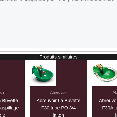
Produits similaires
oir
Abreuvoir
Ab
a Buvette
Abreuvoir La Buvette
Abreuvoi
gaspillage
F30 tube PO 3/4
F30A t
o 2
laiton