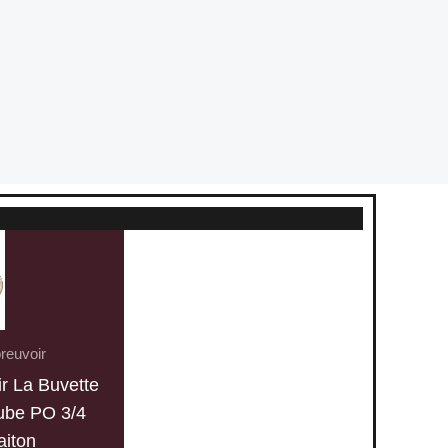
reuvoir
r La Buvette
ube PO 3/4
laiton