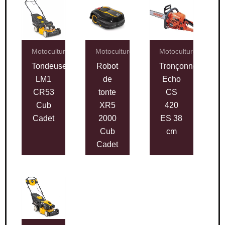
Motoculture
Motoculture
Motoculture
Tondeuse
Robot
Tronçonneuse
LM1
de
Echo
CR53
tonte
CS
Cub
XR5
420
Cadet
2000
ES 38
Cub
cm
Cadet