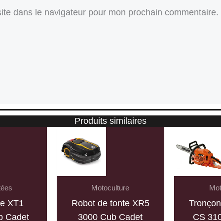
ite dans le navigateur pour mon prochain commentaire.
Produits similaires
tées
Motoculture
Mot
ée XT1
Robot de tonte XR5
Tronço
 Cadet
3000 Cub Cadet
CS 31