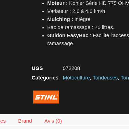
Moteur :
Kohler Série HD 775 OH
Variateur : 2.6 à 4.6 km/h
Mulching :
intégré
Bac de ramassage : 70 litres.
Guidon EasyBac
: Facilite l’acces
ramassage.
UGS
072208
Catégories
Motoculture
,
Tondeuses
,
Ton
res
Brand
Avis (0)