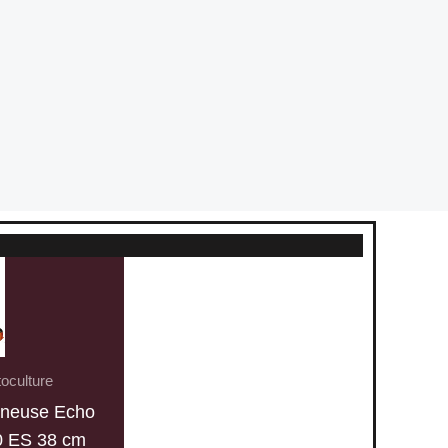
oculture
nneuse Echo
0 ES 38 cm